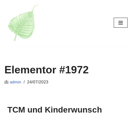
跳
至
正
文
Elementor #1972
由
admin
24/07/2023
TCM und Kinderwunsch