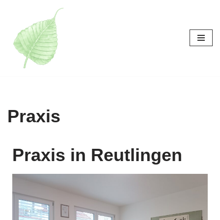
跳
至
正
文
Praxis
Praxis in Reutlingen