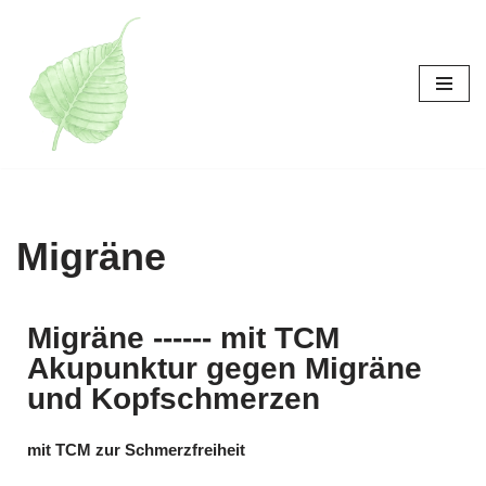
跳
至
正
文
Migräne
Migräne ------ mit TCM
Akupunktur gegen Migräne
und Kopfschmerzen
mit TCM zur Schmerzfreiheit